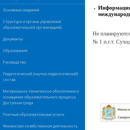
Информация 
Основные сведения
международн
Структура и органы управления
образовательной организацией
Не планируютс
Документы
№ 1 п.г.т. Сухо
Образование
Руководство
Педагогический (научно-педагогический)
состав
Материально-техническое обеспечение и
оснащение образовательного процесса.
Доступная среда
Платные образовательные услуги
Финансово-хозяйственная деятельность