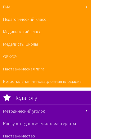
ГИА
Педагогический класс
Медицинский класс
Медалисты школы
ОРКСЭ
Наставническая лига
Региональная инновационная площадка
Педагогу
Методический уголок
Конкурс педагогического мастерства
Наставничество