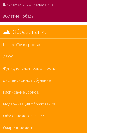
Школьная спортивная лига
80-летие Победы
Образование
Центр «Точка роста»
ЛРОС
Функциональя грамотность
Дистанционное обучение
Расписание уроков
Модернизация образования
Обучение детей с ОВЗ
Одаренные дети