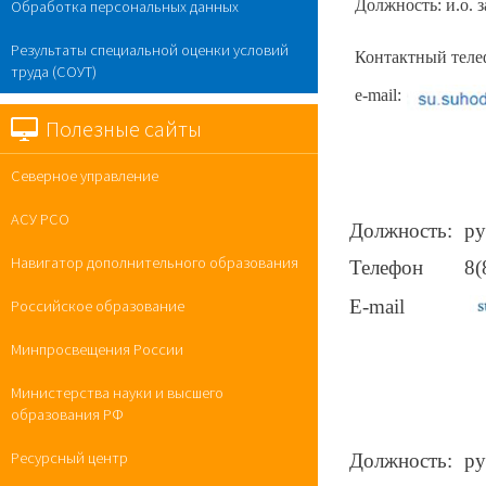
Должность: и.о. 
Обработка персональных данных
Результаты специальной оценки условий
Контактный телеф
труда (СОУТ)
e-mail:
Полезные сайты
Северное управление
АСУ РСО
Должность:
ру
Навигатор дополнительного образования
Телефон
8(
E-mail
Российское образование
Минпросвещения России
Министерства науки и высшего
образования РФ
Ресурсный центр
Должность:
ру