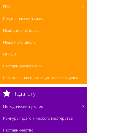
ГИА
Педагогический класс
Медицинский класс
Медалисты школы
ОРКСЭ
Наставническая лига
Региональная инновационная площадка
Педагогу
Методический уголок
Конкурс педагогического мастерства
Наставничество