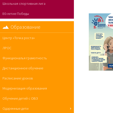
Школьная спортивная лига
80-летие Победы
Образование
Центр «Точка роста»
ЛРОС
Функциональя грамотность
Дистанционное обучение
Расписание уроков
Модернизация образования
Обучение детей с ОВЗ
Одаренные дети