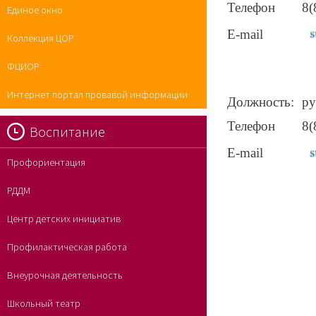
Телефон
8(
Единое окно
E-mail
Коллекция ЦОР
ФЦИОР
Интернет портал провавой информации
Должность:
ру
Телефон
8(
Воспитание
E-mail
Профориентация
РДДМ
Центр детских инициатив
Профилактическая работа
Внеурочная деятельность
Школьный театр