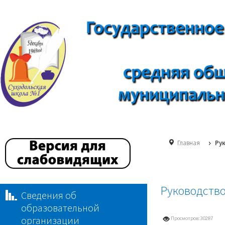
Главная
Ру
Руководств
Сведения об
образовательной
организации
Просмотров: 30287