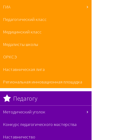
ГИА
Педагогический класс
Медицинский класс
Медалисты школы
ОРКСЭ
Наставническая лига
Региональная инновационная площадка
Педагогу
Методический уголок
Конкурс педагогического мастерства
Наставничество