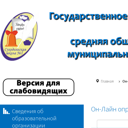
Главная
Он
Он-Лайн оп
Сведения об
образовательной
Search in title
организации