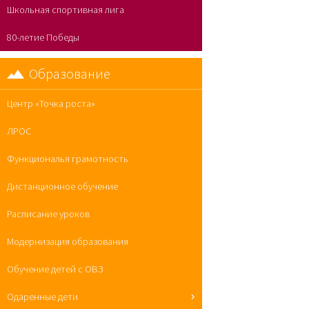
Школьная спортивная лига
80-летие Победы
Образование
Центр «Точка роста»
ЛРОС
Функциональя грамотность
Дистанционное обучение
Расписание уроков
Модернизация образования
Обучение детей с ОВЗ
Одаренные дети