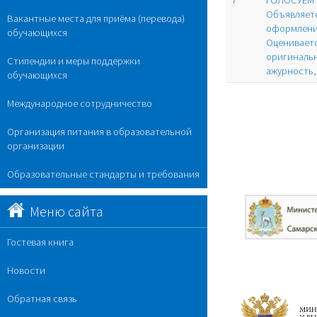
7
ГОЛОСУЕМ
Объявляетс
Вакантные места для приёма (перевода)
оформлени
обучающихся
Оцениваетс
оригинальн
Стипендии и меры поддержки
ажурность,
обучающихся
Международное сотрудничество
Организация питания в образовательной
организации
Образовательные стандарты и требования
Меню сайта
Гостевая книга
Новости
Обратная связь