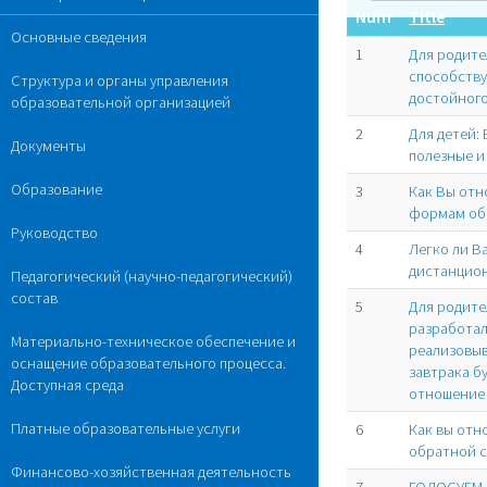
Num
Title
Основные сведения
1
Для родите
способств
Структура и органы управления
достойного
образовательной организацией
2
Для детей:
Документы
полезные и
Образование
3
Как Вы отн
формам об
Руководство
4
Легко ли В
дистанцио
Педагогический (научно-педагогический)
состав
5
Для родит
разработал
Материально-техническое обеспечение и
реализовыв
оснащение образовательного процесса.
завтрака бу
Доступная среда
отношение
Платные образовательные услуги
6
Как вы отн
обратной с
Финансово-хозяйственная деятельность