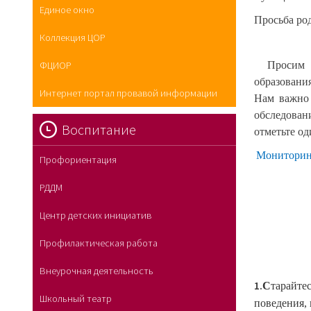
Единое окно
Просьба ро
Коллекция ЦОР
Просим Ва
ФЦИОР
образования
Интернет портал провавой информации
Нам важно 
обследован
Воспитание
отметьте о
Мониторинг
Профориентация
РДДМ
Центр детских инициатив
Профилактическая работа
Внеурочная деятельность
1.
С
тарайте
Школьный театр
поведения,