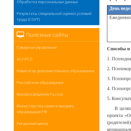
Обработка персональных данных
День неде
Результаты специальной оценки условий
Ежедневн
труда (СОУТ)
Полезные сайты
Северное управление
Способы и
1. Психодиа
АСУ РСО
2. Психокор
Навигатор дополнительного образования
3. Психопро
Российское образование
4. Психопр
Минпросвещения России
5. Консульт
Министерства науки и высшего
В целях
образования РФ
проекта «О
(родителей
Ресурсный центр
муниципаль