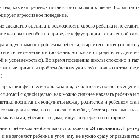
за тем, как ваш ребенок питается до школы и в школе. Большинст
оцирует агрессивное поведение.
мо адекватно оценивать возможности своего ребенка и не ставит
ие которых неизбежно приведет к фрустрации, заниженной сам
 равнодушными к проблемам ребенка, старайтесь посещать школу 
о и в течение четверти (особенно это касается родителей, дети 
й и успеваемостью). Во время посещения школы спокойно и такт
стинные причины проблем (версия учителя) и только потом предъ
).
 практики физического наказания, в частности, после посещени
я домой с одной целью, как можно сильнее наказать ребенка и 
актики воспитания конфликты между родителем и ребенком стан
 только родителям, но и взрослым вообще, боятся рассказывать о
замкнутыми, убегают из дома, ищут поддержки на стороне.
нии с ребенком необходимо использовать
«Я-послания».
Преиму
и не загоняют ребенка в угол, ему не нужно сразу оправдыватьс