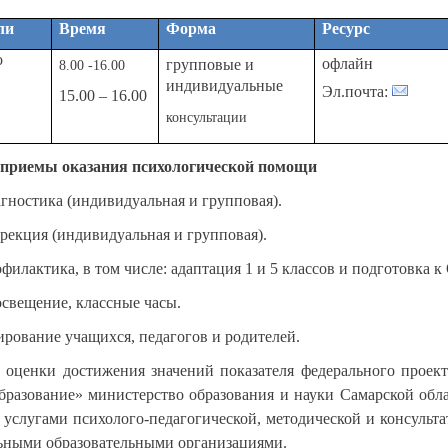
ли
Время
Форма
Ресурс
о
офлайн
групповые и
8.00 -16.00
индивидуальные
Эл.почта:
15.00 – 16.00
консультации
 приемы оказания психологической помощи
гностика (индивидуальная и групповая).
рекция (индивидуальная и групповая).
филактика, в том числе: адаптация 1 и 5 классов и подготовка 
освещение, классные часы.
ирование учащихся, педагогов и родителей.
 оценки достижения значений показателя федерального проек
бразование» министерство образования и науки Самарской обл
) услугами психолого-педагогической, методической и консуль
ными образовательными организациями.