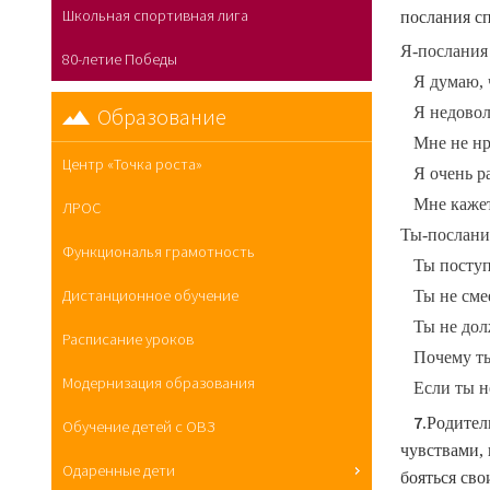
Школьная спортивная лига
послания с
Я-послания
80-летие Победы
Я думаю, ч
Я недоволен
Образование
Мне не нрав
Центр «Точка роста»
Я очень рас
Мне кажетс
ЛРОС
Ты-послани
Функциональя грамотность
Ты поступ
Дистанционное обучение
Ты не сме
Ты не дол
Расписание уроков
Почему ты 
Модернизация образования
Если ты не 
7.
Родител
Обучение детей с ОВЗ
чувствами,
Одаренные дети
бояться св