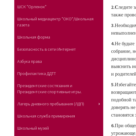
2.
ШСК "Орленок"
С
ледите 
также пров
Школьный медиацентр "ОКО"/Школьная
3.
газета
Н
еобходи
невыполнен
Школьная форма
4.
Не будьте
Безопасность в сети Интернет
собрание, н
дисциплино
Азбука права
выяснить и
Профилактика ДДТТ
и родителей
5.
Избегайте
Президентские состязания и
Президентские спортивные игры.
возвращаютс
подобной т
Лагерь дневного пребывания (ЛДП)
доверять не
становятся 
Школьная служба примирения
6.
При обще
Школьный музей
угрожающе, 