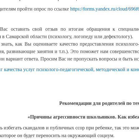
дителям пройти опрос по ссылке
https://forms.yandex.ru/cloud/69
с оставить свой отзыв по итогам обращения к специалист
 в Самарской области (психологу, логопеду или дефектологу).
знать, как Вы оцениваете качество предоставления психолого-
ия, развивающие занятия и т.п.). Это поможет нам совершенств
дин вариант ответа. Просим Вас не пропускать вопросы и быть и
 качества услуг психолого-педагогической, методической и ко
Рекомендации для родителей по те
«Причины агрессивности школьников. Как избе
сь избегать скандалов и публичных ссор при ребенке, так это м
 которое он будет переносить на окружающий социум.