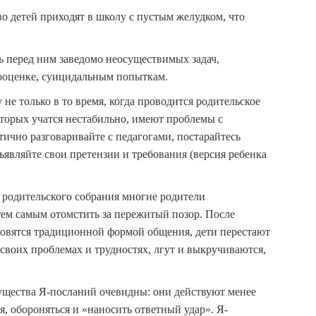
во детей приходят в школу с пустым желудком, что
ь перед ним заведомо неосуществимых задач,
ооценке, суицидальным попыткам.
не только в то время, когда проводится родительское
которых учатся нестабильно, имеют проблемы с
ично разговаривайте с педагогами, постарайтесь
являйте свои претензии и требования (версия ребенка
я родительского собрания многие родители
тем самым отомстить за пережитый позор. После
овятся традиционной формой общения, дети перестают
 своих проблемах и трудностях, лгут и выкручиваются,
щества Я-посланий очевидны: они действуют менее
я, обороняться и «наносить ответный удар». Я-