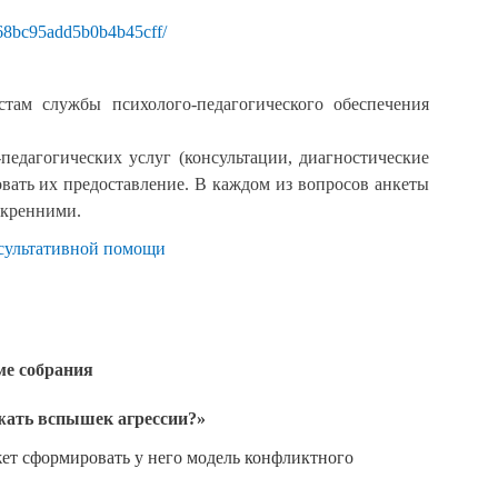
6f68bc95add5b0b4b45cff/
ам службы психолого-педагогического обеспечения
педагогических услуг (консультации, диагностические
овать их предоставление. В каждом из вопросов анкеты
скренними.
нсультативной помощи
ме собрания
жать вспышек агрессии?»
ожет сформировать у него модель конфликтного