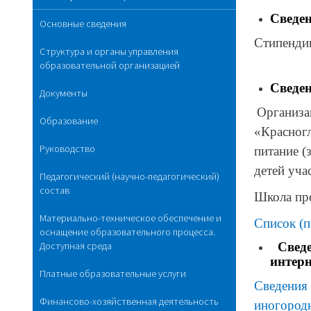
Сведен
Основные сведения
Стипенди
Структура и органы управления
образовательной организацией
Сведен
Документы
Организа
Образование
«Красногл
Руководство
питание (
детей уча
Педагогический (научно-педагогический)
состав
Школа пр
Материально-техническое обеспечение и
Список (п
оснащение образовательного процесса.
Доступная среда
Свед
интер
Платные образовательные услуги
Сведения 
Финансово-хозяйственная деятельность
иногород