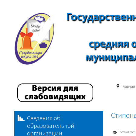
Главная
Стипен
Сведения об
образовательной
организации
Просмотров: 