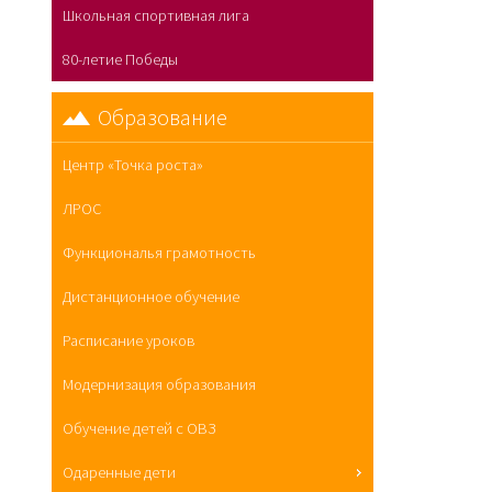
Школьная спортивная лига
80-летие Победы
Образование
Центр «Точка роста»
ЛРОС
Функциональя грамотность
Дистанционное обучение
Расписание уроков
Модернизация образования
Обучение детей с ОВЗ
Одаренные дети